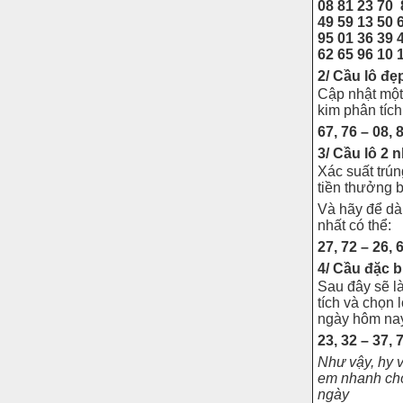
08 81 23 70 
49 59 13 50 
95 01 36 39 
62 65 96 10 
2/ Cầu lô đẹ
Cập nhật một
kim phân tích
67, 76 – 08, 
3/ Cầu lô 2 
Xác suất trún
tiền thưởng 
Và hãy để dà
nhất có thể:
27, 72 – 26, 
4/ Cầu đặc b
Sau đây sẽ l
tích và chọn 
ngày hôm na
23, 32 – 37, 
Như vậy, hy 
em nhanh chó
ngày