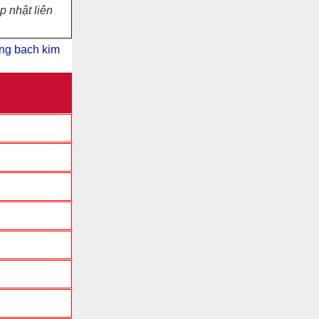
 nhật liên
ng bach kim