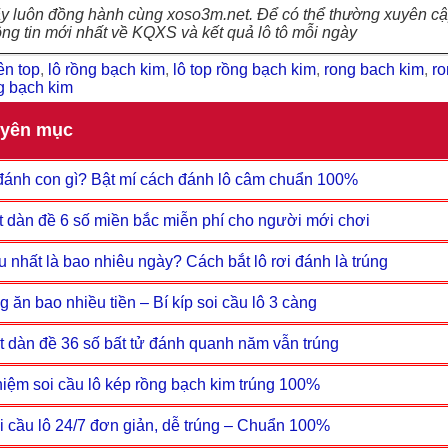
ãy luôn đồng hành cùng xoso3m.net. Để có thể thường xuyên cập
ng tin mới nhất về KQXS và kết quả lô tô mỗi ngày
lên top
,
lô rồng bạch kim
,
lô top rồng bạch kim
,
rong bach kim
,
ro
g bạch kim
uyên mục
đánh con gì? Bật mí cách đánh lô câm chuẩn 100%
 dàn đề 6 số miền bắc miễn phí cho người mới chơi
âu nhất là bao nhiêu ngày? Cách bắt lô rơi đánh là trúng
g ăn bao nhiều tiền – Bí kíp soi cầu lô 3 càng
 dàn đề 36 số bất tử đánh quanh năm vẫn trúng
iệm soi cầu lô kép rồng bạch kim trúng 100%
oi cầu lô 24/7 đơn giản, dễ trúng – Chuẩn 100%