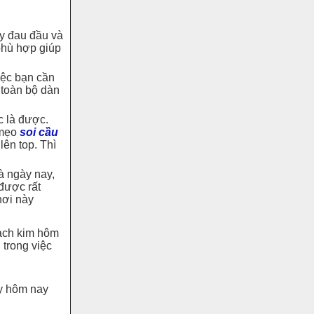
y đau đầu và
 phù hợp giúp
iệc bạn cần
 toàn bộ dàn
c là được.
 mẹo
soi cầu
ên top. Thì
à ngày nay,
được rất
hơi này
bach kim hôm
 trong việc
ày hôm nay