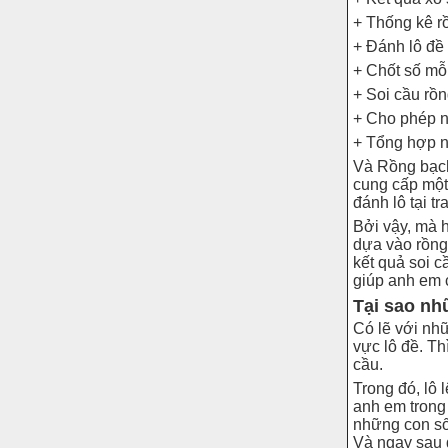
+ Thống kê r
+ Đánh lô đề
+ Chốt số mỗ
+ Soi cầu rồn
+ Cho phép n
+ Tổng hợp n
Và Rồng bạch
cung cấp một 
đánh lô tại t
Bởi vậy, mà 
dựa vào rồng
kết quả soi c
giúp anh em c
Tại sao nh
Có lẽ với nh
vực lô đề. T
cầu.
Trong đó, lô 
anh em trong 
những con số
Và ngay sau đ