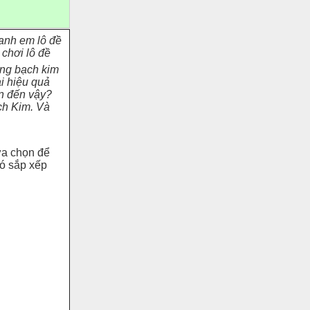
 anh em lô đề
chơi lô đề
ồng bạch kim
i hiệu quả
ọn đến vậy?
ch Kim. Và
ựa chọn để
có sắp xếp