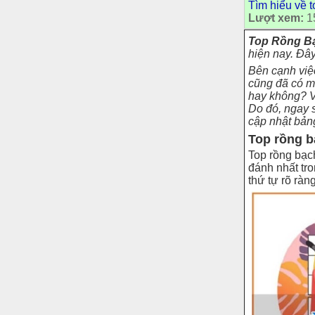
Tìm hiểu về t
Lượt xem:
1
Top Rồng B
hiện nay. Đâ
Bên cạnh việc
cũng đã có mộ
hay không? Và
Do đó, ngay 
cập nhật bản
Top rồng b
Top rồng bạc
đánh nhất tr
thứ tự rõ ràn