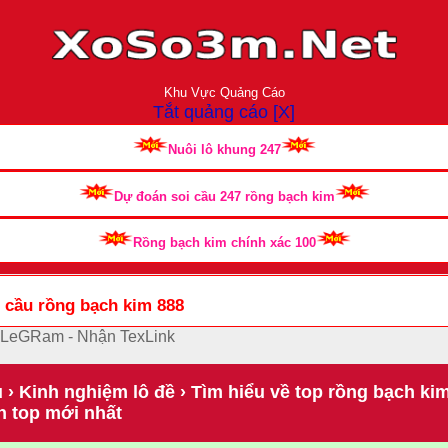
Khu Vực Quảng Cáo
Tắt quảng cáo [X]
Nuôi lô khung 247
Dự đoán soi cầu 247 rồng bạch kim
Rồng bạch kim chính xác 100
 cầu rồng bạch kim 888
eLeGRam - Nhận TexLink
ủ
›
Kinh nghiệm lô đề
›
Tìm hiểu về top rồng bạch ki
ên top mới nhất