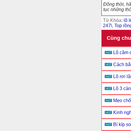
Đồng thời, h
tục những thô
Từ Khóa:
lô 
247\
,
Top rồn
Cùng ch
Lô câm 
Cách bắt
Lô rơi l
Lô 3 càn
Mẹo chốt
Kinh ngh
Bí kíp s