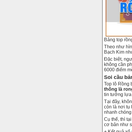
Bảng top rồn
Theo như hình
Bạch Kim như
Đặc biệt, ngư
không cần phả
6000 điểm mỗ
Soi cầu bả
Top lô Rồng 
thống là ro
tin tưởng lựa
Tại đây, khô
còn là nơi tụ
nhanh chóng 
Cụ thể, thì t
cơ bản như s
+ Kết quả xổ