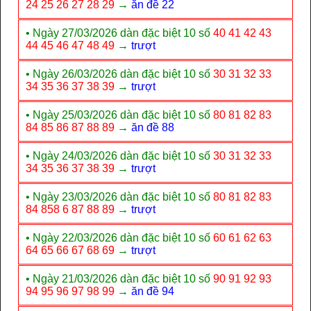
24 25 26 27 28 29
→
ăn đề 22
• Ngày 27/03/2026 dàn đặc biệt 10 số
40 41 42 43
44 45 46 47 48 49
→
trượt
• Ngày 26/03/2026 dàn đặc biệt 10 số
30 31 32 33
34 35 36 37 38 39
→
trượt
• Ngày 25/03/2026 dàn đặc biệt 10 số
80 81 82 83
84 85 86 87 88 89
→
ăn đề 88
• Ngày 24/03/2026 dàn đặc biệt 10 số
30 31 32 33
34 35 36 37 38 39
→
trượt
• Ngày 23/03/2026 dàn đặc biệt 10 số
80 81 82 83
84 858 6 87 88 89
→
trượt
• Ngày 22/03/2026 dàn đặc biệt 10 số
60 61 62 63
64 65 66 67 68 69
→
trượt
• Ngày 21/03/2026 dàn đặc biệt 10 số
90 91 92 93
94 95 96 97 98 99
→
ăn đề 94