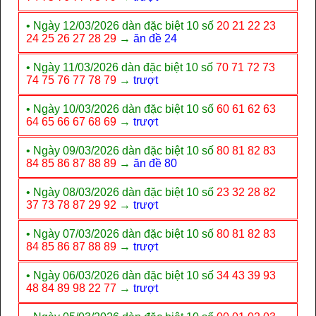
• Ngày 12/03/2026 dàn đặc biệt 10 số
20 21 22 23
24 25 26 27 28 29
→
ăn đề 24
• Ngày 11/03/2026 dàn đặc biệt 10 số
70 71 72 73
74 75 76 77 78 79
→
trượt
• Ngày 10/03/2026 dàn đặc biệt 10 số
60 61 62 63
64 65 66 67 68 69
→
trượt
• Ngày 09/03/2026 dàn đặc biệt 10 số
80 81 82 83
84 85 86 87 88 89
→
ăn đề 80
• Ngày 08/03/2026 dàn đặc biệt 10 số
23 32 28 82
37 73 78 87 29 92
→
trượt
• Ngày 07/03/2026 dàn đặc biệt 10 số
80 81 82 83
84 85 86 87 88 89
→
trượt
• Ngày 06/03/2026 dàn đặc biệt 10 số
34 43 39 93
48 84 89 98 22 77
→
trượt