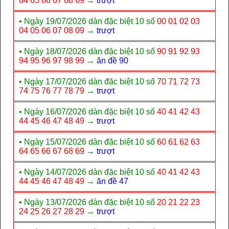
64 65 66 67 68 69
→
trượt
• Ngày 19/07/2026 dàn đặc biệt 10 số
00 01 02 03
04 05 06 07 08 09
→
trượt
• Ngày 18/07/2026 dàn đặc biệt 10 số
90 91 92 93
94 95 96 97 98 99
→
ăn đề 90
• Ngày 17/07/2026 dàn đặc biệt 10 số
70 71 72 73
74 75 76 77 78 79
→
trượt
• Ngày 16/07/2026 dàn đặc biệt 10 số
40 41 42 43
44 45 46 47 48 49
→
trượt
• Ngày 15/07/2026 dàn đặc biệt 10 số
60 61 62 63
64 65 66 67 68 69
→
trượt
• Ngày 14/07/2026 dàn đặc biệt 10 số
40 41 42 43
44 45 46 47 48 49
→
ăn đề 47
• Ngày 13/07/2026 dàn đặc biệt 10 số
20 21 22 23
24 25 26 27 28 29
→
trượt