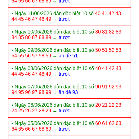
64 65 66 67 68 69
→
trượt
• Ngày 11/06/2026 dàn đặc biệt 10 số
40 41 42 43
44 45 46 47 48 49
→
trượt
• Ngày 10/06/2026 dàn đặc biệt 10 số
80 81 82 83
84 85 86 87 88 89
→
trượt
• Ngày 09/06/2026 dàn đặc biệt 10 số
50 51 52 53
54 55 56 57 58 59
→
ăn đề 51
• Ngày 08/06/2026 dàn đặc biệt 10 số
40 41 42 43
44 45 46 47 48 49
→
trượt
• Ngày 07/06/2026 dàn đặc biệt 10 số
90 91 92 93
94 95 96 97 98 99
→
ăn đề 93
• Ngày 06/06/2026 dàn đặc biệt 10 số
20 21 22 23
24 25 26 27 28 29
→
trượt
• Ngày 05/06/2026 dàn đặc biệt 10 số
60 61 62 63
64 65 66 67 68 69
→
trượt