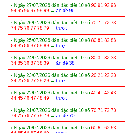
• Ngày 27/07/2026 dàn đặc biệt 10 số
90 91 92 93
94 95 96 97 98 99
→
ăn đề 96
• Ngày 26/07/2026 dàn đặc biệt 10 số
70 71 72 73
74 75 76 77 78 79
→
trượt
• Ngày 25/07/2026 dàn đặc biệt 10 số
80 81 82 83
84 85 86 87 88 89
→
trượt
• Ngày 24/07/2026 dàn đặc biệt 10 số
30 31 32 33
34 35 36 37 38 39
→
ăn đề 38
• Ngày 23/07/2026 dàn đặc biệt 10 số
20 21 22 23
24 25 26 27 28 29
→
trượt
• Ngày 22/07/2026 dàn đặc biệt 10 số
40 41 42 43
44 45 46 47 48 49
→
trượt
• Ngày 21/07/2026 dàn đặc biệt 10 số
70 71 72 73
74 75 76 77 78 79
→
ăn đề 70
• Ngày 20/07/2026 dàn đặc biệt 10 số
60 61 62 63