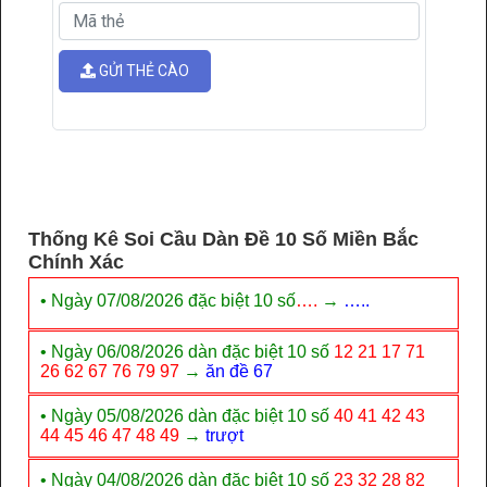
Thống Kê Soi Cầu Dàn Đề 10 Số Miền Bắc
Chính Xác
• Ngày 07/08/2026 đặc biệt 10 số
….
→
…..
• Ngày 06/08/2026 dàn đặc biệt 10 số
12 21 17 71
26 62 67 76 79 97
→
ăn đề 67
• Ngày 05/08/2026 dàn đặc biệt 10 số
40 41 42 43
44 45 46 47 48 49
→
trượt
• Ngày 04/08/2026 dàn đặc biệt 10 số
23 32 28 82