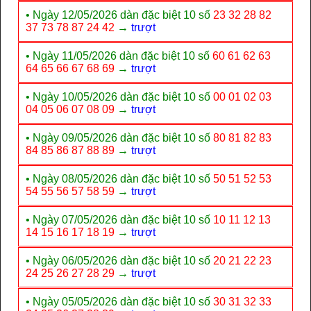
• Ngày 12/05/2026 dàn đặc biệt 10 số
23 32 28 82
37 73 78 87 24 42
→
trượt
• Ngày 11/05/2026 dàn đặc biệt 10 số
60 61 62 63
64 65 66 67 68 69
→
trượt
• Ngày 10/05/2026 dàn đặc biệt 10 số
00 01 02 03
04 05 06 07 08 09
→
trượt
• Ngày 09/05/2026 dàn đặc biệt 10 số
80 81 82 83
84 85 86 87 88 89
→
trượt
• Ngày 08/05/2026 dàn đặc biệt 10 số
50 51 52 53
54 55 56 57 58 59
→
trượt
• Ngày 07/05/2026 dàn đặc biệt 10 số
10 11 12 13
14 15 16 17 18 19
→
trượt
• Ngày 06/05/2026 dàn đặc biệt 10 số
20 21 22 23
24 25 26 27 28 29
→
trượt
• Ngày 05/05/2026 dàn đặc biệt 10 số
30 31 32 33