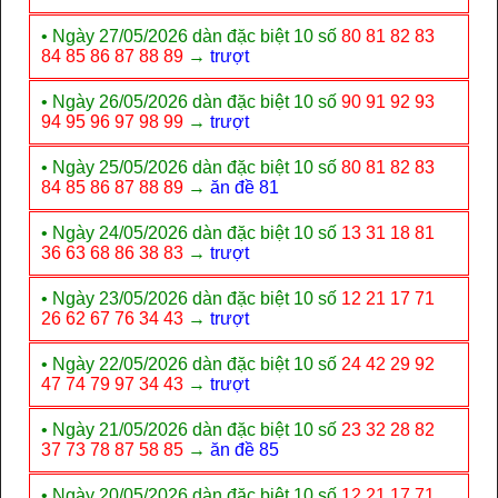
• Ngày 27/05/2026 dàn đặc biệt 10 số
80 81 82 83
84 85 86 87 88 89
→
trượt
• Ngày 26/05/2026 dàn đặc biệt 10 số
90 91 92 93
94 95 96 97 98 99
→
trượt
• Ngày 25/05/2026 dàn đặc biệt 10 số
80 81 82 83
84 85 86 87 88 89
→
ăn đề 81
• Ngày 24/05/2026 dàn đặc biệt 10 số
13 31 18 81
36 63 68 86 38 83
→
trượt
• Ngày 23/05/2026 dàn đặc biệt 10 số
12 21 17 71
26 62 67 76 34 43
→
trượt
• Ngày 22/05/2026 dàn đặc biệt 10 số
24 42 29 92
47 74 79 97 34 43
→
trượt
• Ngày 21/05/2026 dàn đặc biệt 10 số
23 32 28 82
37 73 78 87 58 85
→
ăn đề 85
• Ngày 20/05/2026 dàn đặc biệt 10 số
12 21 17 71