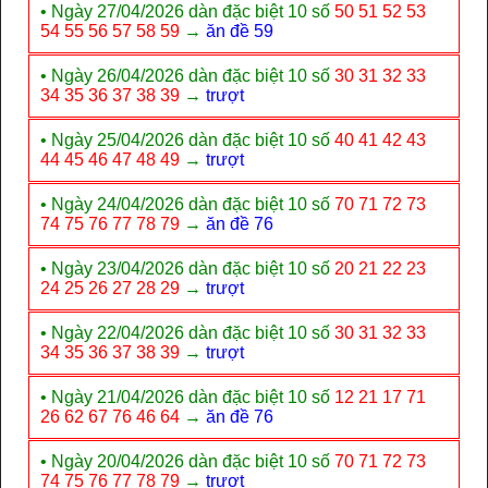
• Ngày 27/04/2026 dàn đặc biệt 10 số
50 51 52 53
54 55 56 57 58 59
→
ăn đề 59
• Ngày 26/04/2026 dàn đặc biệt 10 số
30 31 32 33
34 35 36 37 38 39
→
trượt
• Ngày 25/04/2026 dàn đặc biệt 10 số
40 41 42 43
44 45 46 47 48 49
→
trượt
• Ngày 24/04/2026 dàn đặc biệt 10 số
70 71 72 73
74 75 76 77 78 79
→
ăn đề 76
• Ngày 23/04/2026 dàn đặc biệt 10 số
20 21 22 23
24 25 26 27 28 29
→
trượt
• Ngày 22/04/2026 dàn đặc biệt 10 số
30 31 32 33
34 35 36 37 38 39
→
trượt
• Ngày 21/04/2026 dàn đặc biệt 10 số
12 21 17 71
26 62 67 76 46 64
→
ăn đề 76
• Ngày 20/04/2026 dàn đặc biệt 10 số
70 71 72 73
74 75 76 77 78 79
→
trượt