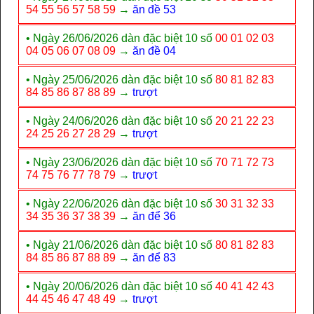
54 55 56 57 58 59
→
ăn đề 53
• Ngày 26/06/2026 dàn đặc biệt 10 số
00 01 02 03
04 05 06 07 08 09
→
ăn đề 04
• Ngày 25/06/2026 dàn đặc biệt 10 số
80 81 82 83
84 85 86 87 88 89
→
trượt
• Ngày 24/06/2026 dàn đặc biệt 10 số
20 21 22 23
24 25 26 27 28 29
→
trượt
• Ngày 23/06/2026 dàn đặc biệt 10 số
70 71 72 73
74 75 76 77 78 79
→
trượt
• Ngày 22/06/2026 dàn đặc biệt 10 số
30 31 32 33
34 35 36 37 38 39
→
ăn để 36
• Ngày 21/06/2026 dàn đặc biệt 10 số
80 81 82 83
84 85 86 87 88 89
→
ăn để 83
• Ngày 20/06/2026 dàn đặc biệt 10 số
40 41 42 43
44 45 46 47 48 49
→
trượt