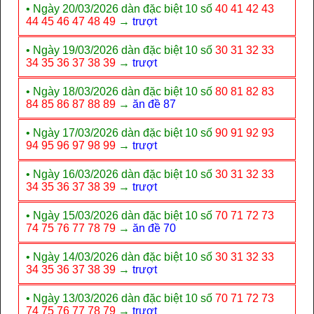
• Ngày 20/03/2026 dàn đặc biệt 10 số
40 41 42 43
44 45 46 47 48 49
→
trượt
• Ngày 19/03/2026 dàn đặc biệt 10 số
30 31 32 33
34 35 36 37 38 39
→
trượt
• Ngày 18/03/2026 dàn đặc biệt 10 số
80 81 82 83
84 85 86 87 88 89
→
ăn đề 87
• Ngày 17/03/2026 dàn đặc biệt 10 số
90 91 92 93
94 95 96 97 98 99
→
trượt
• Ngày 16/03/2026 dàn đặc biệt 10 số
30 31 32 33
34 35 36 37 38 39
→
trượt
• Ngày 15/03/2026 dàn đặc biệt 10 số
70 71 72 73
74 75 76 77 78 79
→
ăn đề 70
• Ngày 14/03/2026 dàn đặc biệt 10 số
30 31 32 33
34 35 36 37 38 39
→
trượt
• Ngày 13/03/2026 dàn đặc biệt 10 số
70 71 72 73
74 75 76 77 78 79
→
trượt