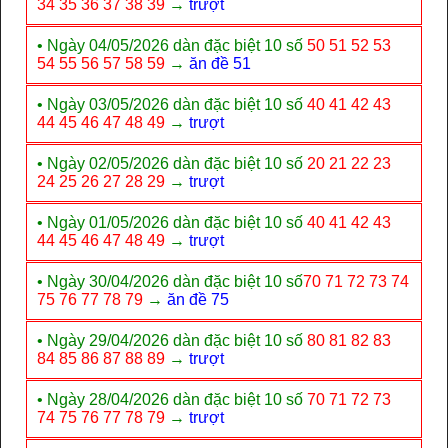
34 35 36 37 38 39
→
trượt
• Ngày 04/05/2026 dàn đặc biệt 10 số
50 51 52 53
54 55 56 57 58 59
→
ăn đề 51
• Ngày 03/05/2026 dàn đặc biệt 10 số
40 41 42 43
44 45 46 47 48 49
→
trượt
• Ngày 02/05/2026 dàn đặc biệt 10 số
20 21 22 23
24 25 26 27 28 29
→
trượt
• Ngày 01/05/2026 dàn đặc biệt 10 số
40 41 42 43
44 45 46 47 48 49
→
trượt
• Ngày 30/04/2026 dàn đặc biệt 10 số
70 71 72 73 74
75 76 77 78 79
→
ăn đề 75
• Ngày 29/04/2026 dàn đặc biệt 10 số
80 81 82 83
84 85 86 87 88 89
→
trượt
• Ngày 28/04/2026 dàn đặc biệt 10 số
70 71 72 73
74 75 76 77 78 79
→
trượt