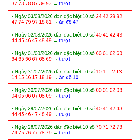
37 73 78 87 39 93
→
trượt
• Ngày 03/08/2026 dàn đặc biệt 10 số
24 42 29 92
47 74 79 97 18 81
→
ăn đề 47
• Ngày 02/08/2026 dàn đặc biệt 10 số
40 41 42 43
44 45 46 47 48 49
→
trượt
• Ngày 01/08/2026 dàn đặc biệt 10 số
60 61 62 63
64 65 66 67 68 69
→
trượt
• Ngày 31/07/2026 dàn đặc biệt 10 số
10 11 12 13
14 15 16 17 18 19
→
ăn đề 10
• Ngày 30/07/2026 dàn đặc biệt 10 số
00 01 02 03
04 05 06 07 08 09
→
trượt
• Ngày 29/07/2026 dàn đặc biệt 10 số
40 41 42 43
44 45 46 47 48 49
→
trượt
• Ngày 28/07/2026 dàn đặc biệt 10 số
70 71 72 73
74 75 76 77 78 79
→
trượt