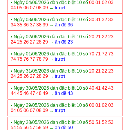
• Ngày 04/06/2026 dàn đặc biệt 10 số
00 01 02 03
04 05 06 07 08 09
→
trượt
• Ngày 03/06/2026 dàn đặc biệt 10 số
30 31 32 33
34 35 36 37 38 39
→
ăn đề 36
• Ngày 02/06/2026 dàn đặc biệt 10 số
20 21 22 23
24 25 26 27 28 29
→
ăn đề 23
• Ngày 01/06/2026 dàn đặc biệt 10 số
70 71 72 73
74 75 76 77 78 79
→
trượt
• Ngày 31/05/2026 dàn đặc biệt 10 số
20 21 22 23
24 25 26 27 28 29
→
trượt
• Ngày 30/05/2026 dàn đặc biệt 10 số
40 41 42 43
44 45 46 47 48 49
→
ăn đề 43
• Ngày 29/05/2026 dàn đặc biệt 10 số
00 01 02 03
04 05 06 07 08 09
→
trượt
• Ngày 28/05/2026 dàn đặc biệt 10 số
50 51 52 53
54 55 56 57 58 59
→
ăn đè 50