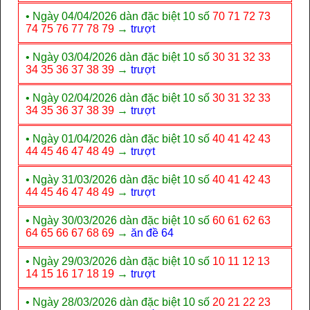
• Ngày 04/04/2026 dàn đặc biệt 10 số
70 71 72 73
74 75 76 77 78 79
→
trượt
• Ngày 03/04/2026 dàn đặc biệt 10 số
30 31 32 33
34 35 36 37 38 39
→
trượt
• Ngày 02/04/2026 dàn đặc biệt 10 số
30 31 32 33
34 35 36 37 38 39
→
trượt
• Ngày 01/04/2026 dàn đặc biệt 10 số
40 41 42 43
44 45 46 47 48 49
→
trượt
• Ngày 31/03/2026 dàn đặc biệt 10 số
40 41 42 43
44 45 46 47 48 49
→
trượt
• Ngày 30/03/2026 dàn đặc biệt 10 số
60 61 62 63
64 65 66 67 68 69
→
ăn đề 64
• Ngày 29/03/2026 dàn đặc biệt 10 số
10 11 12 13
14 15 16 17 18 19
→
trượt
• Ngày 28/03/2026 dàn đặc biệt 10 số
20 21 22 23