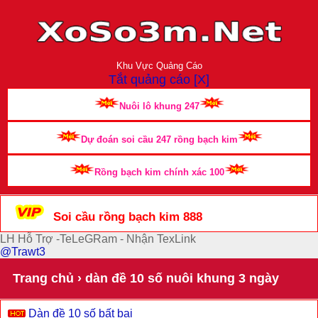
Khu Vực Quảng Cáo
Tắt quảng cáo [X]
Nuôi lô khung 247
Dự đoán soi cầu 247 rồng bạch kim
Rồng bạch kim chính xác 100
Soi cầu rồng bạch kim 888
LH Hỗ Trợ -TeLeGRam - Nhận TexLink
@Trawt3
Trang chủ
›
dàn đề 10 số nuôi khung 3 ngày
Dàn đề 10 số bất bại