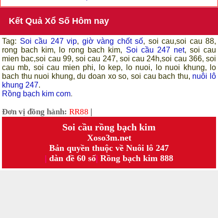
Kết Quả Xổ Số Hôm nay
Tag:
Soi cầu 247 vip
,
giờ vàng chốt số
, soi cau,soi cau 88,
rong bach kim, lo rong bach kim,
Soi cầu 247 net
, soi cau
mien bac,soi cau 99, soi cau 247, soi cau 24h,soi cau 366, soi
cau mb, soi cau mien phi, lo kep, lo nuoi, lo nuoi khung, lo
bach thu nuoi khung, du doan xo so, soi cau bach thu,
nuôi lô
khung 247
.
Rồng bạch kim com
.
Đơn vị đồng hành:
RR88
|
Soi cầu rồng bạch kim
Xoso3m.net
Bản quyền thuộc về
Nuôi lô 247
|
dàn đề 60 số
|
Rồng bạch kim 888