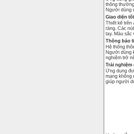
thông thường.
Người dùng c
Giao diện tố
Thiết kế trên
ràng. Các nú
tay. Màu sắc 
Thông báo ti
Hệ thống thôn
Người dùng k
nghiệm trở n
Trải nghiệm
Ứng dụng được
mạng không q
giúp người dù