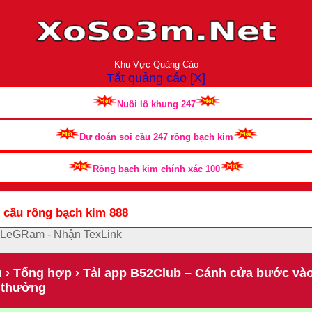
Khu Vực Quảng Cáo
Tắt quảng cáo [X]
Nuôi lô khung 247
Dự đoán soi cầu 247 rồng bạch kim
Rồng bạch kim chính xác 100
 cầu rồng bạch kim 888
eLeGRam - Nhận TexLink
ủ
›
Tổng hợp
›
Tải app B52Club – Cánh cửa bước vào
 thưởng