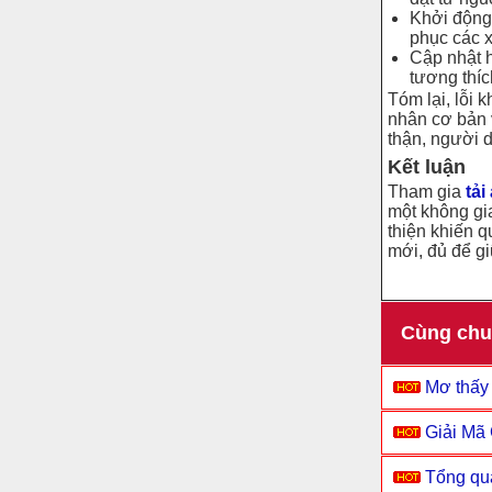
Khởi động l
phục các x
Cập nhật h
tương thíc
Tóm lại, lỗi
nhân cơ bản v
thận, người 
Kết luận
Tham gia
tải
một không gia
thiện khiến q
mới, đủ để gi
Cùng ch
Mơ thấy
Giải Mã
Tổng qu