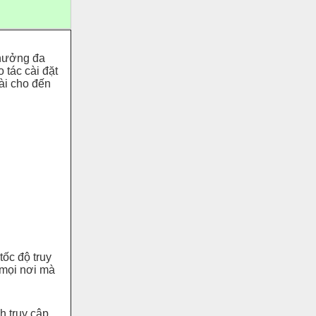
thưởng đa
 tác cài đặt
ài cho đến
tốc độ truy
 mọi nơi mà
h truy cập