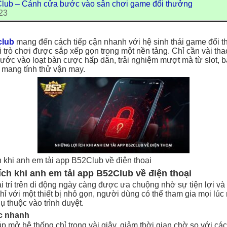
lub – Cánh cửa bước vào sân chơi game đổi thưởng
23
club
mang đến cách tiếp cận nhanh với hệ sinh thái game đổi 
 trò chơi được sắp xếp gọn trong một nền tảng. Chỉ cần vài thao
bước vào loạt bàn cược hấp dẫn, trải nghiệm mượt mà từ slot, b
rí mang tính thử vận may.
 khi anh em tải app B52Club về điện thoại
ích khi anh em tải app B52Club về điện thoại
 trí trên di động ngày càng được ưa chuộng nhờ sự tiện lợi và 
ỉ với một thiết bị nhỏ gọn, người dùng có thể tham gia mọi lúc
 thuộc vào trình duyệt.
c nhanh
 mở hệ thống chỉ trong vài giây, giảm thời gian chờ so với các