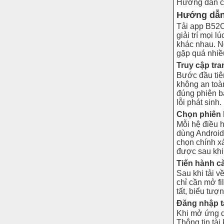
Hướng dẫn cá
Hướng dẫn 
Tải app B52Cl
giải trí mọi 
khác nhau. N
gặp quá nhiều
Truy cập tra
Bước đầu tiê
không an toàn
đúng phiên bả
lỗi phát sinh.
Chọn phiên
Mỗi hệ điều 
dùng Android
chọn chính xá
được sau khi 
Tiến hành cà
Sau khi tải v
chỉ cần mở fi
tất, biểu tượ
Đăng nhập t
Khi mở ứng d
Thông tin tà