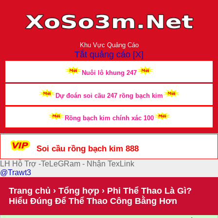
Khu Vực Quảng Cáo
Tắt quảng cáo [X]
Nuôi lô khung 247
Dự đoán soi cầu 247 rồng bạch kim
Rồng bạch kim chính xác 100
Soi cầu rồng bạch kim 888
LH Hỗ Trợ -TeLeGRam - Nhận TexLink
@Trawt3
Trang chủ
›
Tổng hợp
›
Phi Thể Thao Là Gì?
Hiểu Đúng Để Thể Thao Công Bằng Hơn