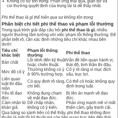
Không có sự tôn trọng: Phản ứng thái quá, giận dữ và
coi thường quyết định của trọng tài là dễ thấy nhất.
Phi thể thao là gì thể hiện qua sự không tôn trọng
Phân biệt chi tiết phi thể thao và phạm lỗi thường
Trong quá trình giải đáp câu hỏi
phi thể thao là gì
, nhiều
người thường lầm tưởng với việc phạm lỗi thông thường. Để
phân biệt rõ, cần xác định những tiêu chí khác nhau bên
dưới:
Tiêu chí
Phạm lỗi thông
Phi thể thao
khác biệt
thường
Lỗi dính đến kỹ thuật
Vấn đề liên quan hành vi,
Bản chất
hoặc chiến thuật.
thái độ, tinh thần thi đấu.
Thường không có ý
Cố ý rõ ràng vì mục đích
Mức độ cố ý
ở 90% trường hợp.
xấu, trục lợi.
Liên quan
Có quy định rõ ràng,
Có thể có hoặc không quy
luật thi đấu
chi tiết.
định trong luật.
môn
Yếu tố đạo
Không đụng chạm
Bị lên án mạnh về đạo
đức
về mặt đạo đức.
đức.
Cảm nhận từ
Dễ chấp nhận,
Phản ứng mạnh mẽ vì mất
khán giả
không có ý kiến.
thiện cảm, gây tranh cãi.
Qua bảng so sánh trên có thể thấy, phi thể thao không đơn
thuần là một lỗi kỹ thuật mà còn liên quan trực tiếp đến thái