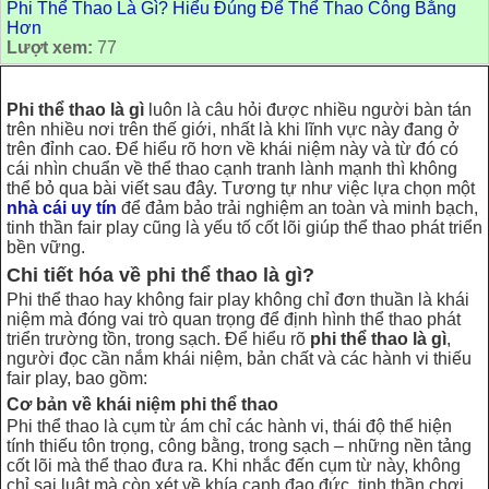
Phi Thể Thao Là Gì? Hiểu Đúng Để Thể Thao Công Bằng
Hơn
Lượt xem:
77
Phi thể thao là gì
luôn là câu hỏi được nhiều người bàn tán
trên nhiều nơi trên thế giới, nhất là khi lĩnh vực này đang ở
trên đỉnh cao. Để hiểu rõ hơn về khái niệm này và từ đó có
cái nhìn chuẩn về thể thao cạnh tranh lành mạnh thì không
thể bỏ qua bài viết sau đây. Tương tự như việc lựa chọn một
nhà cái uy tín
để đảm bảo trải nghiệm an toàn và minh bạch,
tinh thần fair play cũng là yếu tố cốt lõi giúp thể thao phát triển
bền vững.
Chi tiết hóa về phi thể thao là gì?
Phi thể thao hay không fair play không chỉ đơn thuần là khái
niệm mà đóng vai trò quan trọng để định hình thể thao phát
triển trường tồn, trong sạch. Để hiểu rõ
phi thể thao là gì
,
người đọc cần nắm khái niệm, bản chất và các hành vi thiếu
fair play, bao gồm:
Cơ bản về khái niệm phi thể thao
Phi thể thao là cụm từ ám chỉ các hành vi, thái độ thể hiện
tính thiếu tôn trọng, công bằng, trong sạch – những nền tảng
cốt lõi mà thể thao đưa ra. Khi nhắc đến cụm từ này, không
chỉ sai luật mà còn xét về khía cạnh đạo đức, tinh thần chơi