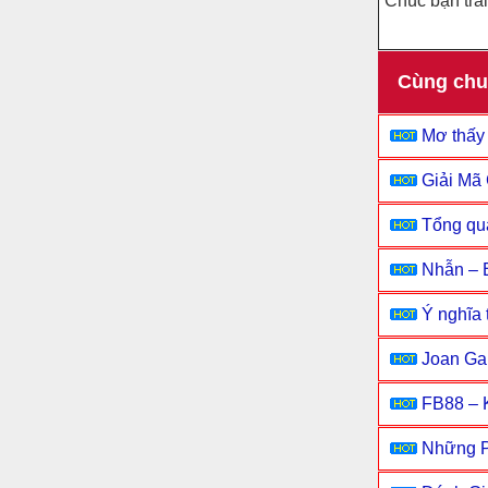
Chúc bạn trải
Cùng ch
Mơ thấy
Giải Mã
Tổng qu
Nhẫn – 
Ý nghĩa 
Joan Ga
FB88 – 
Những P