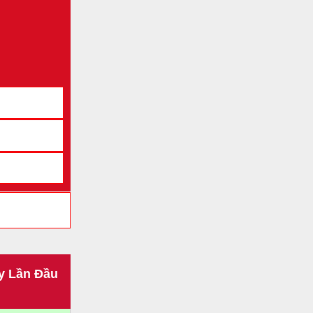
y Lần Đầu