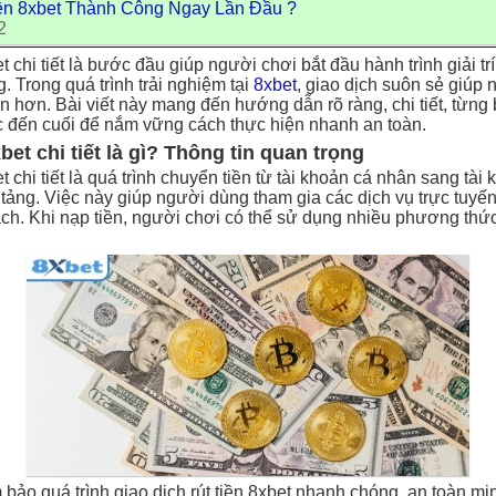
ền 8xbet Thành Công Ngay Lần Đầu ?
2
t chi tiết là bước đầu giúp người chơi bắt đầu hành trình giải trí
. Trong quá trình trải nghiệm tại
8xbet
, giao dịch suôn sẻ giúp
in hơn. Bài viết này mang đến hướng dẫn rõ ràng, chi tiết, từng
 đến cuối để nắm vững cách thực hiện nhanh an toàn.
bet chi tiết là gì? Thông tin quan trọng
t chi tiết là quá trình chuyển tiền từ tài khoản cá nhân sang tài
 tảng. Việc này giúp người dùng tham gia các dịch vụ trực tuyế
ạch. Khi nạp tiền, người chơi có thể sử dụng nhiều phương thứ
bảo quá trình giao dịch rút tiền 8xbet nhanh chóng, an toàn mi