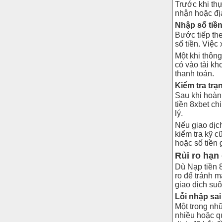
Trước khi thự
nhận hoặc địa
Nhập số tiền
Bước tiếp th
số tiền. Việc
Một khi thông
có vào tài kh
thanh toán.
Kiểm tra trạn
Sau khi hoàn 
tiền 8xbet chi
lý.
Nếu giao dịch
kiểm tra kỹ 
hoặc số tiền 
Rủi ro hạn
Dù Nạp tiền 8
ro để tránh m
giao dịch su
Lỗi nhập sai
Một trong nhữ
nhiều hoặc qu