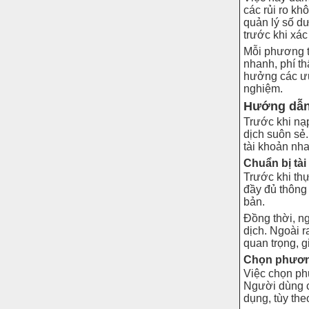
các rủi ro kh
quản lý số dư
trước khi xá
Mỗi phương th
nhanh, phí th
hưởng các ưu 
nghiệm.
Hướng dẫn 
Trước khi nạ
dịch suôn sẻ
tài khoản nha
Chuẩn bị tài
Trước khi thự
đầy đủ thông 
bản.
Đồng thời, ng
dịch. Ngoài r
quan trọng, g
Chọn phương
Việc chọn phư
Người dùng có
dụng, tùy theo