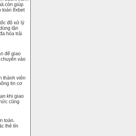
mà còn giúp
h toán 8xbet
tốc độ xử lý
 dùng tận
đa hóa trải
ản để giao
c chuyển vào
n thành viên
hông tin cơ
ạn khi giao
thức cũng
n toàn.
c thẻ tín