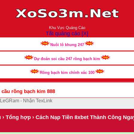
Khu Vực Quảng Cáo
Tắt quảng cáo [X]
Nuôi lô khung 247
Dự đoán soi cầu 247 rồng bạch kim
Rồng bạch kim chính xác 100
 cầu rồng bạch kim 888
eLeGRam - Nhận TexLink
ủ
›
Tổng hợp
›
Cách Nạp Tiền 8xbet Thành Công Nga