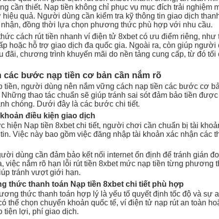
ông cần thiết. Nạp tiền không chỉ phục vụ mục đích trải nghiệm 
 hiệu quả. Người dùng cần kiểm tra kỹ thông tin giao dịch than
c nhận, đồng thời lựa chọn phương thức phù hợp với nhu cầu.
ức cách rút tiền nhanh ví điện tử 8xbet có ưu điểm riêng, như 
ấp hoặc hỗ trợ giao dịch đa quốc gia. Ngoài ra, còn giúp người
đãi, chương trình khuyến mãi do nền tảng cung cấp, từ đó tối 
các bước nạp tiền cơ bản cần nắm rõ
p tiền, người dùng nên nắm vững cách nạp tiền các bước cơ b
. Những thao tác chuẩn sẽ giúp tránh sai sót đảm bảo tiền đượ
nh chóng. Dưới đây là các bước chi tiết.
 khoản điều kiện giao dịch
c hiện Nạp tiền 8xbet chi tiết, người chơi cần chuẩn bị tài khoả
tin. Việc này bao gồm việc đăng nhập tài khoản xác nhận các t
ười dùng cần đảm bảo kết nối internet ổn định để tránh gián đo
a, việc nắm rõ hạn lỗi rút tiền 8xbet mức nạp tiền từng phương 
iúp tránh vượt giới hạn.
 thức thanh toán Nạp tiền 8xbet chi tiết phù hợp
ơng thức thanh toán hợp lý là yếu tố quyết định tốc độ và sự a
 thể chọn chuyển khoản quốc tế, ví điện tử nạp rút an toàn hoặ
 tiện lợi, phí giao dịch.