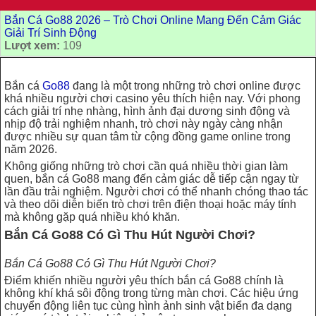
Bắn Cá Go88 2026 – Trò Chơi Online Mang Đến Cảm Giác
Giải Trí Sinh Động
Lượt xem:
109
Bắn cá
Go88
đang là một trong những trò chơi online được
khá nhiều người chơi casino yêu thích hiện nay. Với phong
cách giải trí nhẹ nhàng, hình ảnh đại dương sinh động và
nhịp độ trải nghiệm nhanh, trò chơi này ngày càng nhận
được nhiều sự quan tâm từ cộng đồng game online trong
năm 2026.
Không giống những trò chơi cần quá nhiều thời gian làm
quen, bắn cá Go88 mang đến cảm giác dễ tiếp cận ngay từ
lần đầu trải nghiệm. Người chơi có thể nhanh chóng thao tác
và theo dõi diễn biến trò chơi trên điện thoại hoặc máy tính
mà không gặp quá nhiều khó khăn.
Bắn Cá Go88 Có Gì Thu Hút Người Chơi?
Bắn Cá Go88 Có Gì Thu Hút Người Chơi?
Điểm khiến nhiều người yêu thích bắn cá Go88 chính là
không khí khá sôi động trong từng màn chơi. Các hiệu ứng
chuyển động liên tục cùng hình ảnh sinh vật biển đa dạng