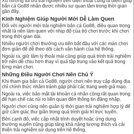
Xu hướng tối ưu trải nghiệm trên điện thoại cũng là điểm giúp
bắn cá Go88 nhận được nhiều sự quan tâm trong thời gian
gần đây.
Kinh Nghiệm Giúp Người Mới Dễ Làm Quen
Đối với người mới trải nghiệm bắn cá Go88, điều quan trọng
nhất là nên làm quen với nhịp độ của trò chơi trước khi chơi
trong thời gian dài.
Nhiều người chơi thường ưu tiên bắt đầu với các màn chơi
đơn giản để dễ theo dõi cách vận hành của hệ thống.
Ngoài ra, giữ tâm lý thoải mái cũng giúp quá trình trải nghiệm
trở nên dễ chịu hơn thay vì quá tập trung vào kết quả trong
từng màn chơi.
Những Điều Người Chơi Nên Chú Ý
Khi tham gia bắn cá Go88, người chơi nên truy cập đúng địa
chỉ chính thức nhằm tránh gặp phải các trang web giả mạo.
Ngoài ra, việc bảo mật tài khoản cá nhân cũng rất quan trọng
để hạn chế các rủi ro liên quan đến thông tin đăng nhập.
Người chơi cũng nên quản lý thời gian trải nghiệm hợp lý để
giữ cảm giác thư giãn trong quá trình giải trí trực tuyến.
Bên cạnh đó, việc cập nhật trình duyệt hoặc ứng dụng
thường xuyên cũng giúp tăng khả năng tương thích và cải
thiện trải nghiệm sử dụng trên hệ thống.