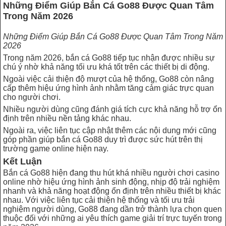
Những Điểm Giúp Bắn Cá Go88 Được Quan Tâm
Trong Năm 2026
Những Điểm Giúp Bắn Cá Go88 Được Quan Tâm Trong Năm
2026
Trong năm 2026, bắn cá Go88 tiếp tục nhận được nhiều sự
chú ý nhờ khả năng tối ưu khá tốt trên các thiết bị di động.
Ngoài việc cải thiện độ mượt của hệ thống, Go88 còn nâng
cấp thêm hiệu ứng hình ảnh nhằm tăng cảm giác trực quan
cho người chơi.
Nhiều người dùng cũng đánh giá tích cực khả năng hỗ trợ ổn
định trên nhiều nền tảng khác nhau.
Ngoài ra, việc liên tục cập nhật thêm các nội dung mới cũng
góp phần giúp bắn cá Go88 duy trì được sức hút trên thị
trường game online hiện nay.
Kết Luận
Bắn cá Go88 hiện đang thu hút khá nhiều người chơi casino
online nhờ hiệu ứng hình ảnh sinh động, nhịp độ trải nghiệm
nhanh và khả năng hoạt động ổn định trên nhiều thiết bị khác
nhau. Với việc liên tục cải thiện hệ thống và tối ưu trải
nghiệm người dùng, Go88 đang dần trở thành lựa chọn quen
thuộc đối với những ai yêu thích game giải trí trực tuyến trong