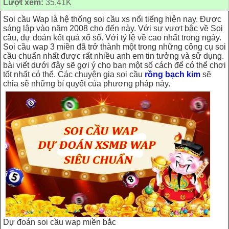
Lượt xem:
35.41K
Soi cầu Wap là hệ thống soi cầu xs nổi tiếng hiện nay. Được
sáng lập vào năm 2008 cho đến này. Với sự vượt bậc về Soi
cầu, dự đoán kết quả xổ số. Với tỷ lệ về cao nhất trong ngày.
Soi cầu wap 3 miền đã trở thành một trong những công cụ soi
cầu chuẩn nhất được rất nhiều anh em tin tưởng và sử dụng.
bài viết dưới đây sẽ gợi ý cho ban một số cách để có thể chơi
tốt nhất có thể. Các chuyên gia soi cầu
rồng bạch kim
sẽ
chia sẽ những bí quyết của phương pháp này.
Dự đoán soi cầu wap miền bắc