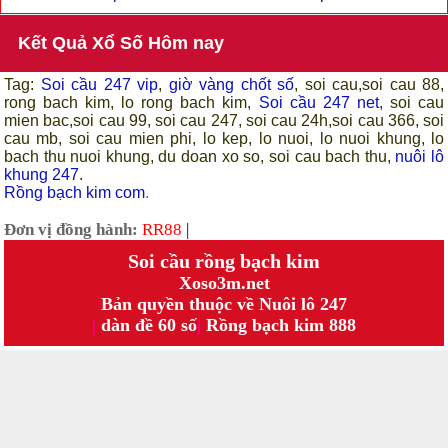
Kết Quả Xổ Số Hôm nay
Tag:
Soi cầu 247 vip
,
giờ vàng chốt số
, soi cau,soi cau 88,
rong bach kim, lo rong bach kim,
Soi cầu 247 net
, soi cau
mien bac,soi cau 99, soi cau 247, soi cau 24h,soi cau 366, soi
cau mb, soi cau mien phi, lo kep, lo nuoi, lo nuoi khung, lo
bach thu nuoi khung, du doan xo so, soi cau bach thu,
nuôi lô
khung 247
.
Rồng bạch kim com
.
Đơn vị đồng hành:
RR88
|
Soi cầu rồng bạch kim
Xoso3m.net
Bản quyền thuộc về
Nuôi lô 247
|
dàn đề 60 số
|
Rồng bạch kim 888