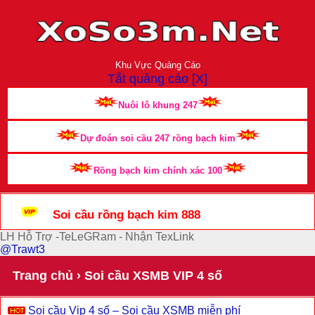
Khu Vực Quảng Cáo
Tắt quảng cáo [X]
Nuôi lô khung 247
Dự đoán soi cầu 247 rồng bạch kim
Rồng bạch kim chính xác 100
Soi cầu rồng bạch kim 888
LH Hỗ Trợ -TeLeGRam - Nhận TexLink
@Trawt3
Trang chủ
›
Soi cầu XSMB VIP 4 số
Soi cầu Vip 4 số – Soi cầu XSMB miễn phí