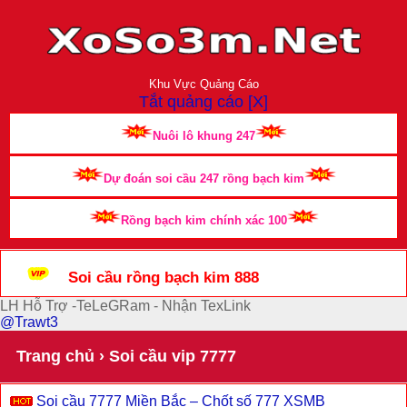
Khu Vực Quảng Cáo
Tắt quảng cáo [X]
Nuôi lô khung 247
Dự đoán soi cầu 247 rồng bạch kim
Rồng bạch kim chính xác 100
Soi cầu rồng bạch kim 888
LH Hỗ Trợ -TeLeGRam - Nhận TexLink
@Trawt3
Trang chủ
›
Soi cầu vip 7777
Soi cầu 7777 Miền Bắc – Chốt số 777 XSMB