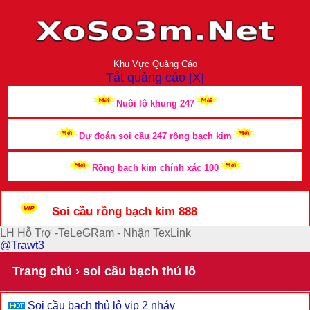
Khu Vực Quảng Cáo
Tắt quảng cáo [X]
Nuôi lô khung 247
Dự đoán soi cầu 247 rồng bạch kim
Rồng bạch kim chính xác 100
Soi cầu rồng bạch kim 888
LH Hỗ Trợ -TeLeGRam - Nhận TexLink
@Trawt3
Trang chủ
›
soi cầu bạch thủ lô
Soi cầu bạch thủ lô vip 2 nháy