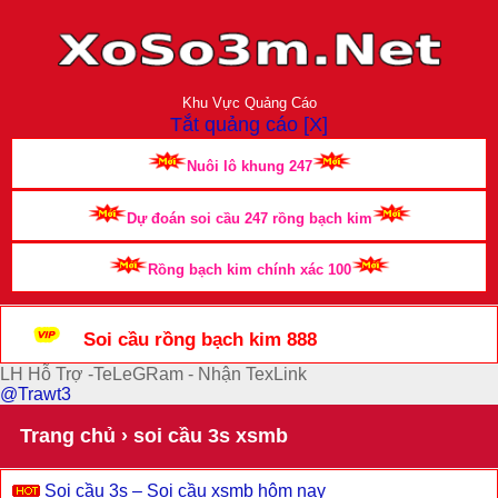
Khu Vực Quảng Cáo
Tắt quảng cáo [X]
Nuôi lô khung 247
Dự đoán soi cầu 247 rồng bạch kim
Rồng bạch kim chính xác 100
Soi cầu rồng bạch kim 888
LH Hỗ Trợ -TeLeGRam - Nhận TexLink
@Trawt3
Trang chủ
›
soi cầu 3s xsmb
Soi cầu 3s – Soi cầu xsmb hôm nay