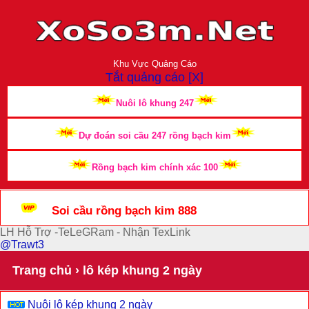
Khu Vực Quảng Cáo
Tắt quảng cáo [X]
Nuôi lô khung 247
Dự đoán soi cầu 247 rồng bạch kim
Rồng bạch kim chính xác 100
Soi cầu rồng bạch kim 888
LH Hỗ Trợ -TeLeGRam - Nhận TexLink
@Trawt3
Trang chủ
›
lô kép khung 2 ngày
Nuôi lô kép khung 2 ngày