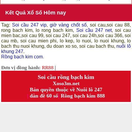
Kết Quả Xổ Số Hôm nay
Tag:
Soi cầu 247 vip
,
giờ vàng chốt số
, soi cau,soi cau 88,
rong bach kim, lo rong bach kim,
Soi cầu 247 net
, soi cau
mien bac,soi cau 99, soi cau 247, soi cau 24h,soi cau 366, soi
cau mb, soi cau mien phi, lo kep, lo nuoi, lo nuoi khung, lo
bach thu nuoi khung, du doan xo so, soi cau bach thu,
nuôi lô
khung 247
.
Rồng bạch kim com
.
Đơn vị đồng hành:
RR88
|
Soi cầu rồng bạch kim
Xoso3m.net
Bản quyền thuộc về
Nuôi lô 247
|
dàn đề 60 số
|
Rồng bạch kim 888