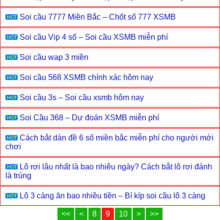
Soi cầu 7777 Miền Bắc – Chốt số 777 XSMB
Soi cầu Vip 4 số – Soi cầu XSMB miễn phí
Soi cầu wap 3 miền
Soi cầu 568 XSMB chính xác hôm nay
Soi cầu 3s – Soi cầu xsmb hôm nay
Soi Cầu 368 – Dự đoán XSMB miễn phí
Cách bắt dàn đề 6 số miền bắc miễn phí cho người mới
chơi
Lô rơi lâu nhất là bao nhiêu ngày? Cách bắt lô rơi đánh
là trúng
Lô 3 càng ăn bao nhiều tiền – Bí kíp soi cầu lô 3 càng
<<
<
8
9
10
>
>>