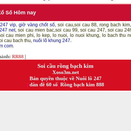
Xổ Số Hôm nay
247 vip
,
giờ vàng chốt số
, soi cau,soi cau 88, rong bach kim
247 net
, soi cau mien bac,soi cau 99, soi cau 247, soi cau 24
oi cau mien phi, lo kep, lo nuoi, lo nuoi khung, lo bach thu 
oi cau bach thu,
nuôi lô khung 247
.
im com
.
hành:
RR88
|
Soi cầu rồng bạch kim
Xoso3m.net
Bản quyền thuộc về
Nuôi lô 247
|
dàn đề 60 số
|
Rồng bạch kim 888