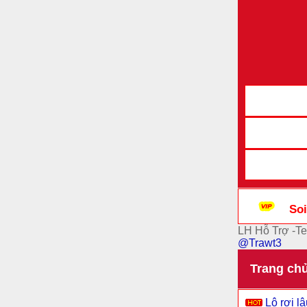
Soi
LH Hỗ Trợ -T
@Trawt3
Trang ch
Lô rơi l