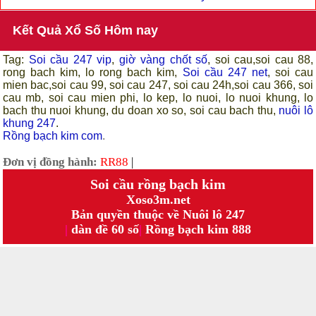
Kết Quả Xổ Số Hôm nay
Tag:
Soi cầu 247 vip
,
giờ vàng chốt số
, soi cau,soi cau 88,
rong bach kim, lo rong bach kim,
Soi cầu 247 net
, soi cau
mien bac,soi cau 99, soi cau 247, soi cau 24h,soi cau 366, soi
cau mb, soi cau mien phi, lo kep, lo nuoi, lo nuoi khung, lo
bach thu nuoi khung, du doan xo so, soi cau bach thu,
nuôi lô
khung 247
.
Rồng bạch kim com
.
Đơn vị đồng hành:
RR88
|
Soi cầu rồng bạch kim
Xoso3m.net
Bản quyền thuộc về
Nuôi lô 247
|
dàn đề 60 số
|
Rồng bạch kim 888