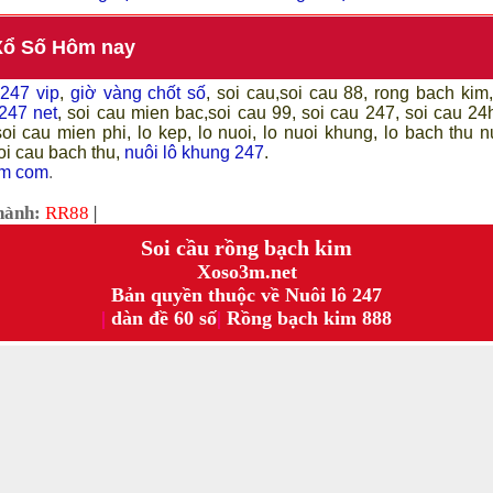
Xổ Số Hôm nay
247 vip
,
giờ vàng chốt số
, soi cau,soi cau 88, rong bach kim
247 net
, soi cau mien bac,soi cau 99, soi cau 247, soi cau 24
oi cau mien phi, lo kep, lo nuoi, lo nuoi khung, lo bach thu 
oi cau bach thu,
nuôi lô khung 247
.
im com
.
hành:
RR88
|
Soi cầu rồng bạch kim
Xoso3m.net
Bản quyền thuộc về
Nuôi lô 247
|
dàn đề 60 số
|
Rồng bạch kim 888