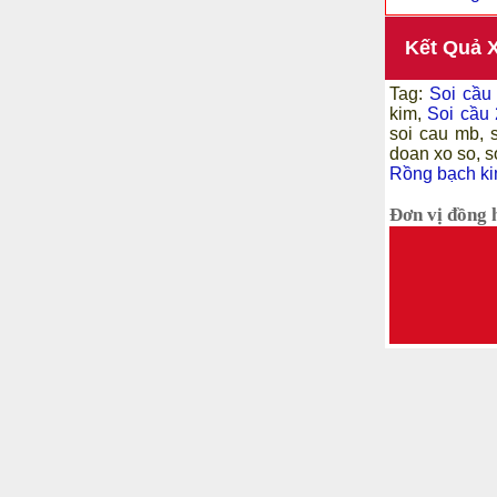
Kết Quả 
Tag:
Soi cầu 
kim,
Soi cầu 
soi cau mb, s
doan xo so, s
Rồng bạch k
Đơn vị đồng 