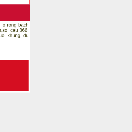
, lo rong bach
h,soi cau 366,
nuoi khung, du